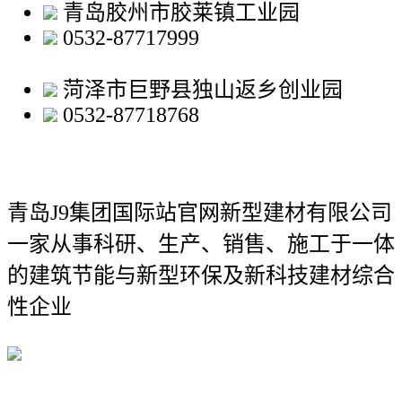
青岛胶州市胶莱镇工业园
0532-87717999
菏泽市巨野县独山返乡创业园
0532-87718768
青岛J9集团国际站官网新型建材有限公司
一家从事科研、生产、销售、施工于一体
的建筑节能与新型环保及新科技建材综合
性企业