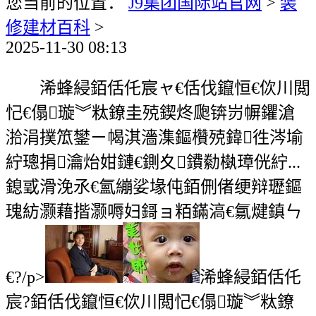
您当前的位置：
J9集团国际站官网
>
装
修建材百科
>
2025-11-30 08:13
浠蜂綅銆佸仛宸ャ€佸伐鑹恒€佽川閲
忋€傝璇︾粏鐐圭殑鍥炵瓟锛岃幈鑺滄
湁涓撲笟鐢ㄧ幆淇濇潗鏂欑殑鍏徃涔堬
紵璁捐瀹炲姏鏈€鍘夊鐨勬槸璋侊紵...
鎴戜滑浼氶€氳繃娑堟伅銆侀偖绠辩瓑鏂
瑰紡灏藉揩灏嗕妇鎶ョ粨鏋滈€氱煡鎮ㄣ
€?/p>
浠蜂綅銆佸仛
宸?銆佸伐鑹恒€佽川閲忋€傝璇︾粏鐐