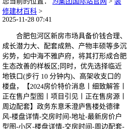
您当前的位置：
J9集团国际站官网
>
装
修建材百科
>
2025-11-28 07:41
合肥包河区新房市场具备价钱合理、
成长潜力大、配套成熟、产物丰硕等多沉
劣势，如中海不雅庐府，将其打形成合肥
生态改善的样板区;同时，优先选择临近
地铁口(步行 10 分钟内)、高架收支口的
楼盘，【2024房价特价消息丨细致解答丨
正在售户型图丨项目引见丨正在售房源丨
周边配套】政务东意禾澄庐售楼处德律
风-楼盘详情-交房时间-地址-最新房价户
型图-小区-楼盘详情-交房时间-周边配套-