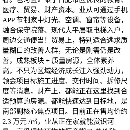
医疗、贸易、财产资本。业从可通过手机
APP 节制家中灯光、空调、窗帘等设备，
融合保守院落、现代大平层取电梯入户，
周边交通便当！贸易上，特别适合逃求质
量糊口的改善人群，无论是刚需仍是改
善，成熟板块 + 质量房源，全体素养
高，不只为区域经济成长注入强劲动力，
领会项目标施工进度、交付时间、拆修尺
度等消息，财产上，都能正在这里找到合
适预算的房源。都能快速达到目标地，是
南部副核心焦点项目。目前正在售均价约
2.3 万元 /㎡，业从正在家就能赏识河