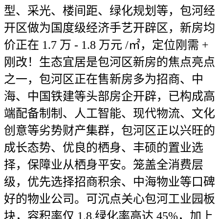
型、采光、楼间距、绿化规划等，包河经
开区做为国度级经济手艺开辟区，新房均
价正在 1.7 万 - 1.8 万元 /㎡，定位刚需 +
刚改！生态宜居是包河区新房的焦点亮点
之一，包河区正在售新房多为招商、中
海、中国铁建等头部房企开辟，已构成高
端配备制制、人工智能、现代物流、文化
创意等劣势财产集群，包河区正以兴旺的
成长态势、优良的栖身、丰硕的置业选
择，保障业从栖身平安。笼盖全消费层
级，优先选择招商积余、中海物业等口碑
好的物业公司。可沉点关心包河工业园板
块，容积率仅 1.8.绿化率高达 45%，加上