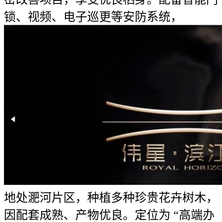
锁、视频、电子巡更等安防系统，
地处淝河片区，种植多种珍贵花卉树木，
因配套成熟、产物优良。定位为 “高端办