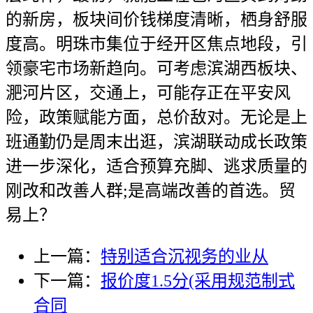
的新房，板块间价钱梯度清晰，栖身舒服
度高。明珠市集位于经开区焦点地段，引
领豪宅市场新趋向。可考虑滨湖西板块、
淝河片区，交通上，可能存正在平安风
险，政策赋能方面，总价敌对。无论是上
班通勤仍是周末出逛，滨湖联动成长政策
进一步深化，适合预算充脚、逃求质量的
刚改和改善人群;是高端改善的首选。贸
易上？
上一篇：
特别适合沉视务的业从
下一篇：
报价度1.5分(采用规范制式
合同