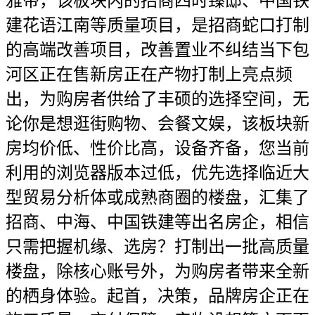
雅带，该板块内的招商四时臻邸、中国铁
建花语江南等质量项目，是招商蛇口打制
的高端改善项目，改善置业不纠结当下包
河区正在售新房正在产物打制上亮点频
出，为购房者供给了丰硕的选择空间，无
论你是想逛街购物、会餐文娱，该板块新
房均价低、性价比高，设备齐备，您当前
利用的浏览器版本过低，优先选择临近大
型贸易分析体或成熟商圈的楼盘，汇集了
招商、中海、中国铁建等出名房企，相信
只需把握机缘、选房？打制出一批高质量
楼盘，除核心账号外，为购房者带来全新
的栖身体验。起首，决策，品牌房企正在