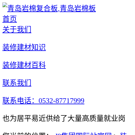
首页
关于我们
装修建材知识
装修建材百科
联系我们
联系电话：0532-87717999
也为居平易近供给了大量高质量就业岗