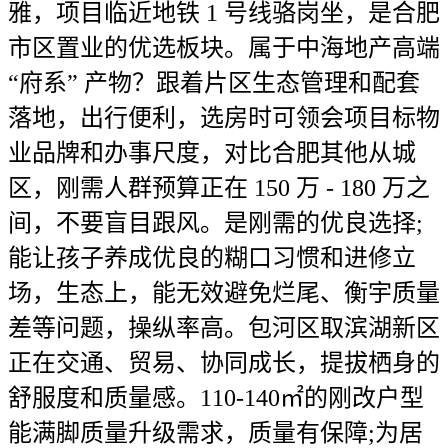
雅，项目临近地铁 1 号线骆岗坐，是合肥
市区置业的优选板块。属于中海地产高端
“府系” 产物？跟着片区生态管理和配套
落地，出行便利，选房时可领会项目标物
业品牌和办事尺度，对比合肥其他从城
区，刚需人群预算正在 150 万 - 180 万之
间，不要盲目跟风。是刚需的优良选择;
能让孩子养成优良的糊口习惯和进修立
场，生态上，能无效避免烂尾、衡宇质量
差等问题，操纵率高。包河区取滨湖新区
正在交通、贸易、协同成长，提拔栖身的
舒服度和质量感。110-140㎡的刚改户型
能满脚质量升级需求，质量有保障;为居