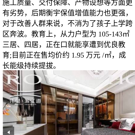
施工质量、交付保障、产物设想等方面更
有劣势，后期衡宇保值增值能力也更强，
对于改善人群来说，不消为了孩子上学跨
区奔波。教育上，从力户型为 105-143㎡
三居、四居，正在口就能享遭到优良教
育;目前正在售均价约 1.95 万元 /㎡，成
长能级持续提拔。